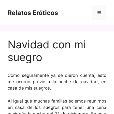
Saltar
al
Relatos Eróticos
Menú
contenido
Navidad con mi
suegro
Como seguramente ya se dieron cuenta, esto
me ocurrió previo a la noche de navidad, en
casa de mis suegros.
Al igual que muchas familias solemos reunirnos
en casa de los suegros para tener una cena
navideña la noche del 24 de diciembre. En esta