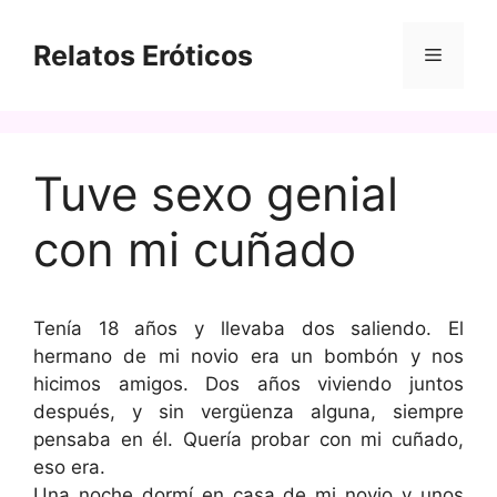
Saltar
al
Relatos Eróticos
Menú
contenido
Tuve sexo genial
con mi cuñado
Tenía 18 años y llevaba dos saliendo. El
hermano de mi novio era un bombón y nos
hicimos amigos. Dos años viviendo juntos
después, y sin vergüenza alguna, siempre
pensaba en él. Quería probar con mi cuñado,
eso era.
Una noche dormí en casa de mi novio y unos