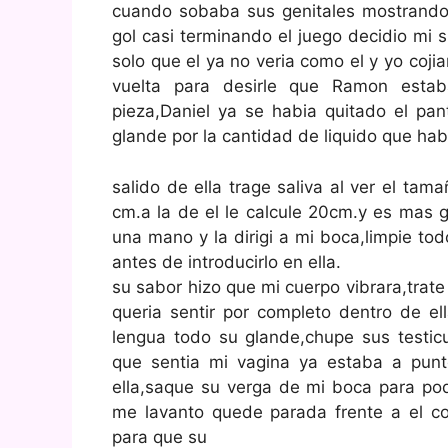
cuando sobaba sus genitales mostrando
gol casi terminando el juego decidio mi
solo que el ya no veria como el y yo coj
vuelta para desirle que Ramon est
pieza,Daniel ya se habia quitado el pan
glande por la cantidad de liquido que hab
salido de ella trage saliva al ver el t
cm.a la de el le calcule 20cm.y es mas g
una mano y la dirigi a mi boca,limpie to
antes de introducirlo en ella.
su sabor hizo que mi cuerpo vibrara,trat
queria sentir por completo dentro de e
lengua todo su glande,chupe sus testic
que sentia mi vagina ya estaba a punt
ella,saque su verga de mi boca para pod
me lavanto quede parada frente a el c
para que su