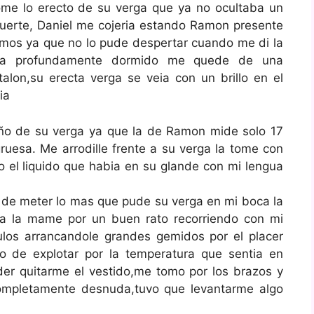
me lo erecto de su verga que ya no ocultaba un
 suerte, Daniel me cojeria estando Ramon presente
iamos ya que no lo pude despertar cuando me di la
aba profundamente dormido me quede de una
talon,su erecta verga se veia con un brillo en el
ia
amaño de su verga ya que la de Ramon mide solo 17
ruesa. Me arrodille frente a su verga la tome con
do el liquido que habia en su glande con mi lengua
e de meter lo mas que pude su verga en mi boca la
lla la mame por un buen rato recorriendo con mi
ulos arrancandole grandes gemidos por el placer
o de explotar por la temperatura que sentia en
er quitarme el vestido,me tomo por los brazos y
ompletamente desnuda,tuvo que levantarme algo