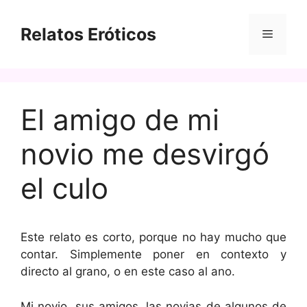
Saltar
al
Relatos Eróticos
Menú
contenido
El amigo de mi
novio me desvirgó
el culo
Este relato es corto, porque no hay mucho que
contar. Simplemente poner en contexto y
directo al grano, o en este caso al ano.
Mi novio, sus amigos, las novias de algunos de