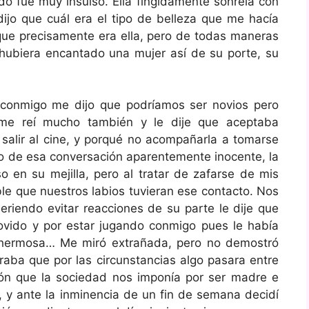
do fue muy insulso. Ella fingidamente sonreía con
jo que cuál era el tipo de belleza que me hacía
que precisamente era ella, pero de todas maneras
e hubiera encantado una mujer así de su porte, su
conmigo me dijo que podríamos ser novios pero
 me reí mucho también y le dije que aceptaba
a salir al cine, y porqué no acompañarla a tomarse
to de esa conversación aparentemente inocente, la
o en su mejilla, pero al tratar de zafarse de mis
ble que nuestros labios tuvieran ese contacto. Nos
eriendo evitar reacciones de su parte le dije que
ovido y por estar jugando conmigo pues le había
hermosa… Me miró extrañada, pero no demostró
raba que por las circunstancias algo pasara entre
ión que la sociedad nos imponía por ser madre e
 y ante la inminencia de un fin de semana decidí