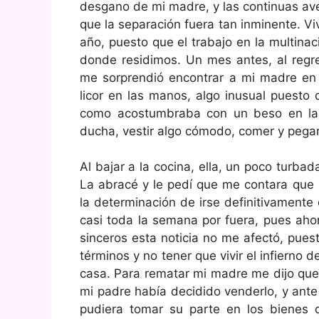
desgano de mi madre, y las continuas ave
que la separación fuera tan inminente. V
año, puesto que el trabajo en la multina
donde residimos. Un mes antes, al regres
me sorprendió encontrar a mi madre en
licor en las manos, algo inusual puesto
como acostumbraba con un beso en la f
ducha, vestir algo cómodo, comer y pega
Al bajar a la cocina, ella, un poco turbada
La abracé y le pedí que me contara qu
la determinación de irse definitivament
casi toda la semana por fuera, pues ahora
sinceros esta noticia no me afectó, pue
términos y no tener que vivir el infierno 
casa. Para rematar mi madre me dijo q
mi padre había decidido venderlo, y ante 
pudiera tomar su parte en los bienes 