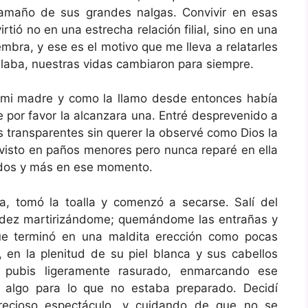
amaño de sus grandes nalgas. Convivir en esas
rtió no en una estrecha relación filial, sino en una
embra, y ese es el motivo que me lleva a relatarles
laba, nuestras vidas cambiaron para siempre.
 mi madre y como la llamo desde entonces había
e por favor la alcanzara una. Entré desprevenido a
s transparentes sin querer la observé como Dios la
 visto en paños menores pero nunca reparé en ella
idos y más en ese momento.
ia, tomó la toalla y comenzó a secarse. Salí del
nudez martirizándome; quemándome las entrañas y
ue terminó en una maldita erección como pocas
, en la plenitud de su piel blanca y sus cabellos
 pubis ligeramente rasurado, enmarcando ese
 algo para lo que no estaba preparado. Decidí
recioso espectáculo, y cuidando de que no se