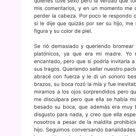
quienes tuve sexo pero la verdad que to
mis comentarios, y en un momento me di
perder la cabeza. Por poco le respondo 
si le dije que quizás por ser su hijo, m
figura y su color de piel.
Se rió demasiado y queriendo bromear 
platónicos, ya que era mi madre. Yo
encantado, pero que si podría invitarla 
sus tragos. Queriendo sellar nuestro pac
abracé con fuerza y le di un sonoro bes
brazos, su boca rozó la mía y fue inevita
miramos a los ojos sorprendidos pero qu
me disculpara pero que ella se había m
besado su boca, que además era muy 
disgusto para nada, y creo que ella espe
nosotros a pesar de la maldita prohibic
hijo. Seguimos conversando banalidades,