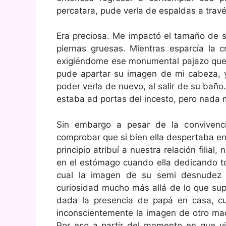
percatara, pude verla de espaldas a travé
Era preciosa. Me impactó el tamaño de s
piernas gruesas. Mientras esparcía la
exigiéndome ese monumental pajazo que 
pude apartar su imagen de mi cabeza, y
poder verla de nuevo, al salir de su bañ
estaba ad portas del incesto, pero nada 
Sin embargo a pesar de la conviven
comprobar que si bien ella despertaba en 
principio atribuí a nuestra relación fili
en el estómago cuando ella dedicando to
cual la imagen de su semi desnudez 
curiosidad mucho más allá de lo que su
dada la presencia de papá en casa, cu
inconscientemente la imagen de otro mac
Por eso a partir del momento en que viv