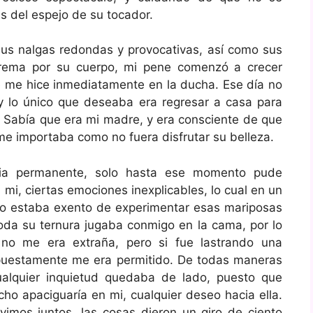
s del espejo de su tocador.
us nalgas redondas y provocativas, así como sus
 crema por su cuerpo, mi pene comenzó a crecer
me hice inmediatamente en la ducha. Ese día no
 lo único que deseaba era regresar a casa para
o. Sabía que era mi madre, y era consciente de que
me importaba como no fuera disfrutar su belleza.
cia permanente, solo hasta ese momento pude
mi, ciertas emociones inexplicables, lo cual en un
al, no estaba exento de experimentar esas mariposas
da su ternura jugaba conmigo en la cama, por lo
no me era extraña, pero si fue lastrando una
puestamente me era permitido. De todas maneras
alquier inquietud quedaba de lado, puesto que
ho apaciguaría en mi, cualquier deseo hacia ella.
imos juntos, las cosas dieron un giro de ciento