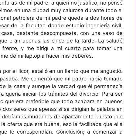
nturas de mi padre, a quien no justifico, no pensé
ivimos en una ciudad muy calurosa durante todo el
cional petrolera de mi padre queda a dos horas de
ar de la facultad donde estudio ingeniería civil,
 casa, bastante descompuesta, con una vaso de
 que eran apenas las cinco de la tarde. La saludé
rente, y me dirigí a mi cuarto para tomar una
rme de mi laptop a hacer mis deberes.
 por el licor, estalló en un llanto que me angustió.
e pasaba. Me comentó que mi padre había tomado
e de la casa y aunque la verdad que él permanecía
 quería iniciar los trámites del divorcio. Para ser
sto que era preferible que todo acabara en buenos
de dos seres que apenas si se dirigían la palabra en
ue debíamos mudarnos de apartamento puesto que
la oferta que era buena, eso le facilitaba que ella
que le correspondían. Conclusión; a comenzar a