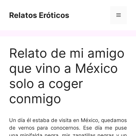
Saltar
al
Relatos Eróticos
Menú
contenido
Relato de mi amigo
que vino a México
solo a coger
conmigo
Un día él estaba de visita en México, quedamos
de vernos para conocernos. Ese día me puse
una minifalda negra, mis zapatillas negras y un