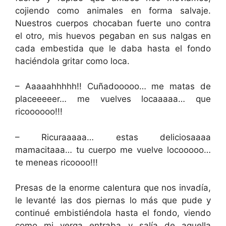
cojiendo como animales en forma salvaje.
Nuestros cuerpos chocaban fuerte uno contra
el otro, mis huevos pegaban en sus nalgas en
cada embestida que le daba hasta el fondo
haciéndola gritar como loca.
– Aaaaahhhhh!! Cuñadooooo… me matas de
placeeeeer… me vuelves locaaaaa… que
ricoooooo!!!
– Ricuraaaaa… estas deliciosaaaa
mamacitaaa… tu cuerpo me vuelve locooooo…
te meneas ricoooo!!!
Presas de la enorme calentura que nos invadía,
le levanté las dos piernas lo más que pude y
continué embistiéndola hasta el fondo, viendo
como mi verga entraba y salía de aquella