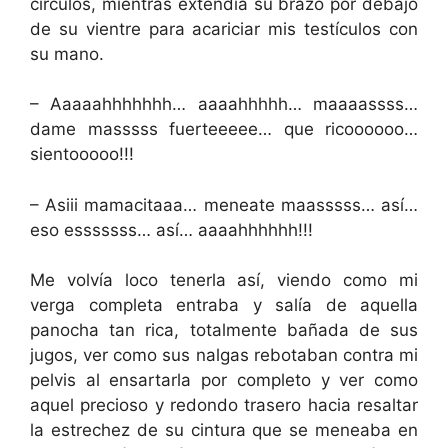
círculos, mientras extendia su brazo por debajo
de su vientre para acariciar mis testículos con
su mano.
– Aaaaahhhhhhh… aaaahhhhh… maaaassss…
dame masssss fuerteeeee… que ricoooooo…
sientooooo!!!
– Asiii mamacitaaa… meneate maasssss… así…
eso esssssss… así… aaaahhhhhh!!!
Me volvía loco tenerla así, viendo como mi
verga completa entraba y salía de aquella
panocha tan rica, totalmente bañada de sus
jugos, ver como sus nalgas rebotaban contra mi
pelvis al ensartarla por completo y ver como
aquel precioso y redondo trasero hacia resaltar
la estrechez de su cintura que se meneaba en