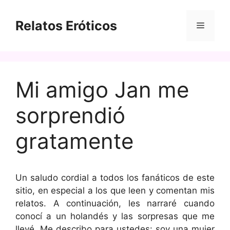
Saltar
al
Relatos Eróticos
Menú
contenido
Mi amigo Jan me
sorprendió
gratamente
Un saludo cordial a todos los fanáticos de este
sitio, en especial a los que leen y comentan mis
relatos. A continuación, les narraré cuando
conocí a un holandés y las sorpresas que me
llevé. Me describo para ustedes: soy una mujer