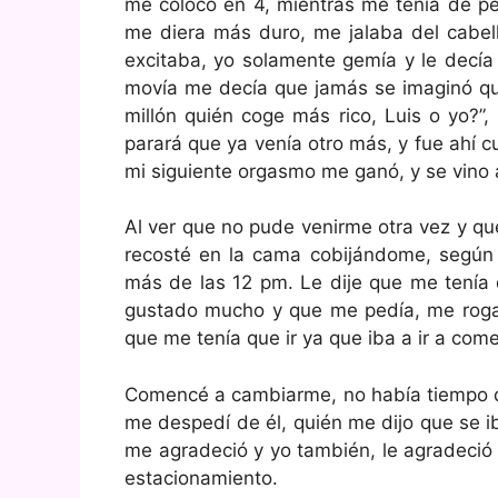
me colocó en 4, mientras me tenía de pe
me diera más duro, me jalaba del cabel
excitaba, yo solamente gemía y le decía 
movía me decía que jamás se imaginó que
millón quién coge más rico, Luis o yo?”
parará que ya venía otro más, y fue ahí 
mi siguiente orgasmo me ganó, y se vino 
Al ver que no pude venirme otra vez y q
recosté en la cama cobijándome, según y
más de las 12 pm. Le dije que me tenía q
gustado mucho y que me pedía, me rogab
que me tenía que ir ya que iba a ir a come
Comencé a cambiarme, no había tiempo de
me despedí de él, quién me dijo que se 
me agradeció y yo también, le agradeció e
estacionamiento.