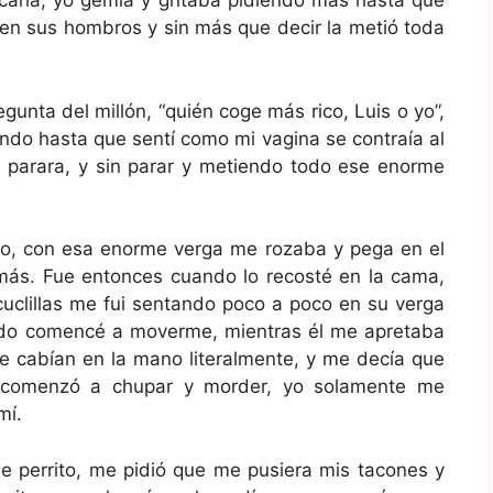
acarla, yo gemía y gritaba pidiendo más hasta que
s en sus hombros y sin más que decir la metió toda
egunta del millón, “quién coge más rico, Luis o yo”,
ando hasta que sentí como mi vagina se contraía al
o parara, y sin parar y metiendo todo ese enorme
saco, con esa enorme verga me rozaba y pega en el
más. Fue entonces cuando lo recosté en la cama,
cuclillas me fui sentando poco a poco en su verga
ando comencé a moverme, mientras él me apretaba
le cabían en la mano literalmente, y me decía que
s comenzó a chupar y morder, yo solamente me
mí.
perrito, me pidió que me pusiera mis tacones y