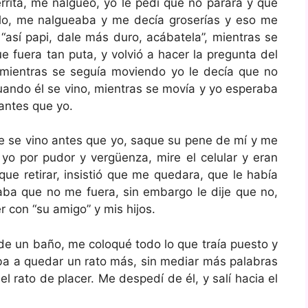
rrita, me nalgueó, yo le pedí que no parará y que
lo, me nalgueaba y me decía groserías y eso me
“así papi, dale más duro, acábatela”, mientras se
 fuera tan puta, y volvió a hacer la pregunta del
, mientras se seguía moviendo yo le decía que no
cuando él se vino, mientras se movía y yo esperaba
antes que yo.
ue se vino antes que yo, saque su pene de mí y me
o por pudor y vergüenza, mire el celular y eran
ue retirar, insistió que me quedara, que le había
a que no me fuera, sin embargo le dije que no,
r con “su amigo” y mis hijos.
 un baño, me coloqué todo lo que traía puesto y
iba a quedar un rato más, sin mediar más palabras
l rato de placer. Me despedí de él, y salí hacia el