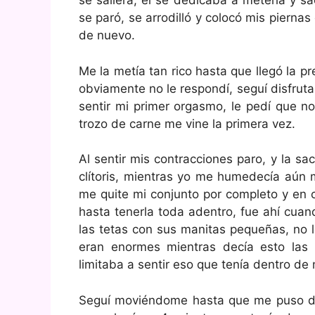
se saliera, él se dedicaba a meterla y s
se paró, se arrodilló y colocó mis pierna
de nuevo.
Me la metía tan rico hasta que llegó la pr
obviamente no le respondí, seguí disfrut
sentir mi primer orgasmo, le pedí que n
trozo de carne me vine la primera vez.
Al sentir mis contracciones paro, y la 
clítoris, mientras yo me humedecía aún 
me quite mi conjunto por completo y en 
hasta tenerla toda adentro, fue ahí cu
las tetas con sus manitas pequeñas, no 
eran enormes mientras decía esto la
limitaba a sentir eso que tenía dentro de 
Seguí moviéndome hasta que me puso de 