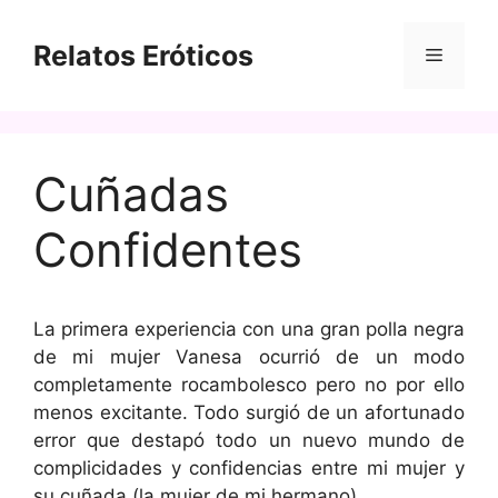
Saltar
al
Relatos Eróticos
Menú
contenido
Cuñadas
Confidentes
La primera experiencia con una gran polla negra
de mi mujer Vanesa ocurrió de un modo
completamente rocambolesco pero no por ello
menos excitante. Todo surgió de un afortunado
error que destapó todo un nuevo mundo de
complicidades y confidencias entre mi mujer y
su cuñada (la mujer de mi hermano).