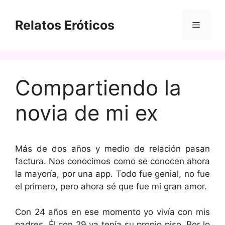
Saltar
al
Relatos Eróticos
Menú
contenido
Compartiendo la
novia de mi ex
Más de dos años y medio de relación pasan
factura. Nos conocimos como se conocen ahora
la mayoría, por una app. Todo fue genial, no fue
el primero, pero ahora sé que fue mi gran amor.
Con 24 años en ese momento yo vivía con mis
padres. Él con 29 ya tenía su propio piso. Por lo