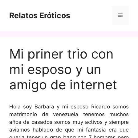
Saltar
al
Relatos Eróticos
Menú
contenido
Mi priner trio con
mi esposo y un
amigo de internet
Hola soy Barbara y mi esposo Ricardo somos
matrimonio de venezuela tenemos muchos
años de casados somos muy activos y siempre
aviamos hablado de que mi fantasia era que
queria tener un gran bang con 7 hombres pero