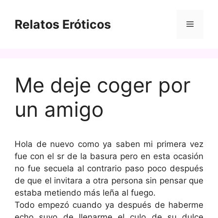
Saltar
al
Relatos Eróticos
Menú
contenido
Me deje coger por
un amigo
Hola de nuevo como ya saben mi primera vez
fue con el sr de la basura pero en esta ocasión
no fue secuela al contrario paso poco después
de que el invitara a otra persona sin pensar que
estaba metiendo más leña al fuego.
Todo empezó cuando ya después de haberme
echo suyo de llenarme el culo de su dulce