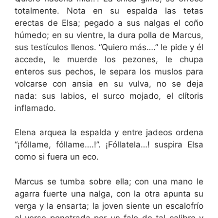
totalmente. Nota en su espalda las tetas
erectas de Elsa; pegado a sus nalgas el coño
húmedo; en su vientre, la dura polla de Marcus,
sus testículos llenos. “Quiero más….” le pide y él
accede, le muerde los pezones, le chupa
enteros sus pechos, le separa los muslos para
volcarse con ansia en su vulva, no se deja
nada: sus labios, el surco mojado, el clítoris
inflamado.
Elena arquea la espalda y entre jadeos ordena
“¡fóllame, fóllame….!”. ¡Fóllatela…! suspira Elsa
como si fuera un eco.
Marcus se tumba sobre ella; con una mano le
agarra fuerte una nalga, con la otra apunta su
verga y la ensarta; la joven siente un escalofrío
al verse penetrada por un falo de tal calibre y