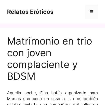
Saltar
al
Relatos Eróticos
Menú
contenido
Matrimonio en trio
con joven
complaciente y
BDSM
Aquella noche, Elsa había organizado para
Marcus una cena en casa a la que también
estaba invitada una compañera del taller de