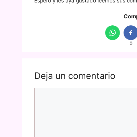
Espero y les aya gustado leemos sus com
Comp
0
Deja un comentario
Comentario