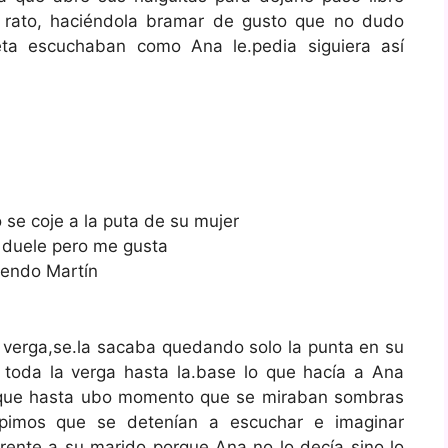
o rato, haciéndola bramar de gusto que no dudo
eta escuchaban como Ana le.pedia siguiera así
se coje a la puta de su mujer
 duele pero me gusta
iendo Martín
a verga,se.la sacaba quedando solo la punta en su
 toda la verga hasta la.base lo que hacía a Ana
o que hasta ubo momento que se miraban sombras
pimos que se detenían a escuchar e imaginar
frente a su marido porque Ana no lo decía sino lo