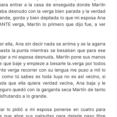
para entrar a la casa de enseguida donde Martín
aba desnudo con la verga bien parada y la verdad
rande, gorda y bien depilada lo que mi esposa Ana
ANTE verga, Martín lo primero que dijo fue, a ver
or ella, Ana sin decir nada se arrima y se la agarra
hasta la.punta mientras se besaban que para ese
ejar a mi esposa desnuda, Martín pone sus manos
e que baje y empieze a besarle la.verga por todos
te verga recorrer con su lengua me puso a mil lo
 como tú sabes es toda tuya no es así vecino, si
cada que ella quiera verdad vecina, Ana baja y le
uro quedó con la garganta seca Martín de tanto
isfrutando a lo grande.
ar lo pidió a mi esposa ponerse en cuatro para
la que abre sus nalguitas para dejarle paso libre