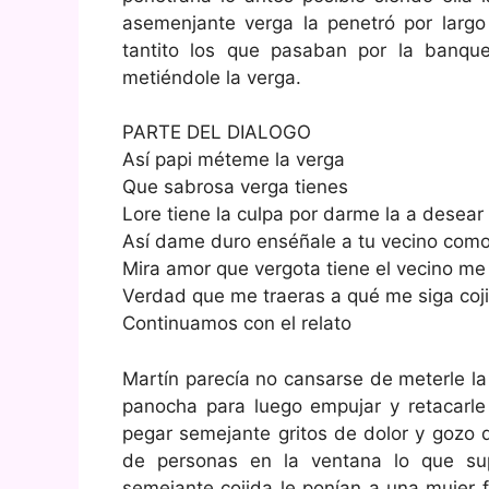
asemenjante verga la penetró por larg
tantito los que pasaban por la banqu
metiéndole la verga.
PARTE DEL DIALOGO
Así papi méteme la verga
Que sabrosa verga tienes
Lore tiene la culpa por darme la a desear
Así dame duro enséñale a tu vecino como 
Mira amor que vergota tiene el vecino me
Verdad que me traeras a qué me siga coj
Continuamos con el relato
Martín parecía no cansarse de meterle l
panocha para luego empujar y retacarle
pegar semejante gritos de dolor y goz
de personas en la ventana lo que su
semejante cojida le ponían a una mujer 